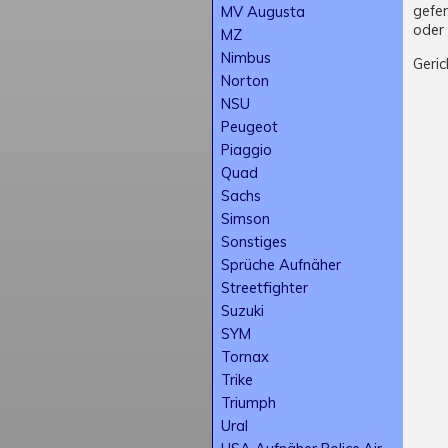
gefer
MV Augusta
oder 
MZ
Nimbus
Geric
Norton
NSU
Peugeot
Piaggio
Quad
Sachs
Simson
Sonstiges
Sprüche Aufnäher
Streetfighter
Suzuki
SYM
Tornax
Trike
Triumph
Ural