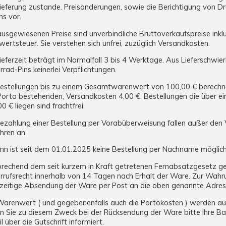
ieferung zustande. Preisänderungen, sowie die Berichtigung von Dr
ns vor.
ausgewiesenen Preise sind unverbindliche Bruttoverkaufspreise inkl
ertsteuer. Sie verstehen sich unfrei, zuzüglich Versandkosten.
ieferzeit beträgt im Normalfall 3 bis 4 Werktage. Aus Lieferschwie
rad-Pins keinerlei Verpflichtungen.
Bestellungen bis zu einem Gesamtwarenwert von 100,00 € berechne
Porto bestehenden, Versandkosten 4,00 €. Bestellungen die über
0 € liegen sind frachtfrei.
Bezahlung einer Bestellung per Vorabüberweisung fallen außer den
hren an.
ann ist seit dem 01.01.2025 keine Bestellung per Nachname möglic
prechend dem seit kurzem in Kraft getretenen Fernabsatzgesetz ge
rufsrecht innerhalb von 14 Tagen nach Erhalt der Ware. Zur Wahrun
tzeitige Absendung der Ware per Post an die oben genannte Adre
Warenwert ( und gegebenenfalls auch die Portokosten ) werden au
n Sie zu diesem Zweck bei der Rücksendung der Ware bitte Ihre Ba
l über die Gutschrift informiert.