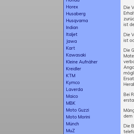
Horex
Die 
Erhal
Husaberg
zurüc
Husqvarna
ist 
Indian
Italjet
Die 
ist o
Jawa
Kart
Die G
Kawasaki
Mater
verb
Kleine Aufnäher
Anga
Kreidler
mögli
KTM
Ersat
Kymco
Hera
Laverda
Bei 
Maico
ersta
MBK
Moto Guzzi
Mäng
dem 
Moto Morini
Münch
Die B
MuZ
telef