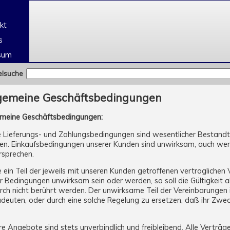
e
kt
s
sum
elsuche
gemeine Geschäftsbedingungen
emeine Geschäftsbedingungen:
 Lieferungs- und Zahlungsbedingungen sind wesentlicher Bestandtei
n. Einkaufsbedingungen unserer Kunden sind unwirksam, auch wenn 
rsprechen.
e ein Teil der jeweils mit unseren Kunden getroffenen vertraglichen 
r Bedingungen unwirksam sein oder werden, so soll die Gültigkeit a
ch nicht berührt werden. Der unwirksame Teil der Vereinbarungen i
euten, oder durch eine solche Regelung zu ersetzen, daß ihr Zwec
e Angebote sind stets unverbindlich und freibleibend. Alle Verträ