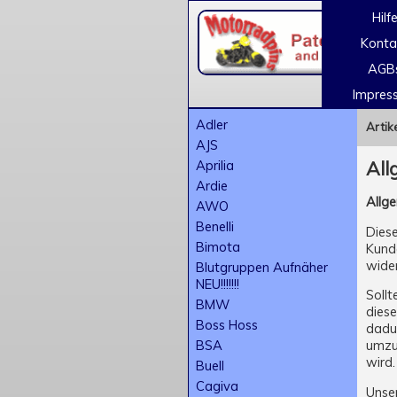
Hilf
Konta
AGB
Impres
Adler
Artik
AJS
Aprilia
All
Ardie
Allg
AWO
Benelli
Diese
Bimota
Kunde
wide
Blutgruppen Aufnäher
NEU!!!!!!!
Sollt
BMW
diese
Boss Hoss
dadur
BSA
umzud
wird.
Buell
Cagiva
Unser