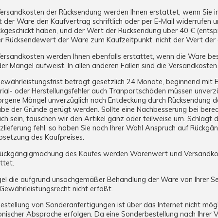
Versandkosten der Rücksendung werden Ihnen erstattet, wenn Sie 
t der Ware den Kaufvertrag schriftlich oder per E-Mail widerrufen 
kgeschickt haben, und der Wert der Rücksendung über 40 € (entspr
der Rücksendewert der Ware zum Kaufzeitpunkt, nicht der Wert der
Versandkosten werden Ihnen ebenfalls erstattet, wenn die Ware b
der Mängel aufweist. In allen anderen Fällen sind die Versandkosten
ewährleistungsfrist beträgt gesetzlich 24 Monate, beginnend mit 
ial- oder Herstellungsfehler auch Tranportschäden müssen unverzü
orgene Mängel unverzüglich nach Entdeckung durch Rücksendung der
be der Gründe gerügt werden. Sollte eine Nachbesserung bei bere
ch sein, tauschen wir den Artikel ganz oder teilweise um. Schlägt
zlieferung fehl, so haben Sie nach Ihrer Wahl Anspruch auf Rückg
bsetzung des Kaufpreises.
Rückgängigmachung des Kaufes werden Warenwert und Versandko
ttet.
el die aufgrund unsachgemäßer Behandlung der Ware von Ihrer Se
Gewährleistungsrecht nicht erfaßt.
estellung von Sonderanfertigungen ist über das Internet nicht mögl
onischer Absprache erfolgen. Da eine Sonderbestellung nach Ihrer V