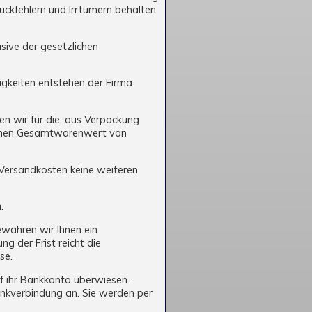
uckfehlern und Irrtümern behalten
usive der gesetzlichen
rigkeiten entstehen der Firma
n wir für die, aus Verpackung
 einen Gesamtwarenwert von
 Versandkosten keine weiteren
h.
währen wir Ihnen ein
g der Frist reicht die
sse.
f ihr Bankkonto überwiesen.
nkverbindung an. Sie werden per