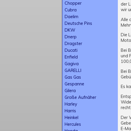
Chopper
der L
wir u
Cubra
Daelim
Alle 
Deutsche Pins
Mehrw
DKW
Die L
Dnerp
Motor
Dragster
Bei 
Ducati
und 
Enfield
100,0
Gagiva
GARELLI
Bei 
Gebü
Gas Gas
Gespanne
Es k
Gilera
Ents
Große Aufnäher
Wider
Harley
rech
Harris
Der 
Heinkel
Gebe
Hercules
E-Mai
Honda