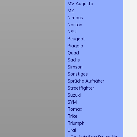
MV Augusta
MZ
Nimbus
Norton
NSU
Peugeot
Piaggio
Quad
Sachs
Simson
Sonstiges
Sprüche Aufnäher
Streetfighter
Suzuki
SYM
Tornax
Trike
Triumph
Ural