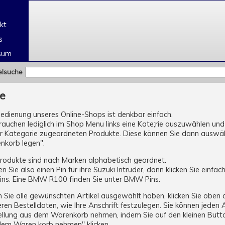
e
kt
s
sum
elsuche
fe
edienung unseres Online-Shops ist denkbar einfach.
rauchen lediglich im Shop Menu links eine Kate;rie auszuwählen und
r Kategorie zugeordneten Produkte. Diese können Sie dann auswähl
nkorb legen".
Produkte sind nach Marken alphabetisch geordnet.
n Sie also einen Pin für ihre Suzuki Intruder, dann klicken Sie einfa
Pins. Eine BMW R100 finden Sie unter BMW Pins.
Sie alle gewünschten Artikel ausgewählt haben, klicken Sie oben 
ren Bestelldaten, wie Ihre Anschrift festzulegen. Sie können jeden
ellung aus dem Warenkorb nehmen, indem Sie auf den kleinen Butto
dem Waren korb nehmen" klicken.