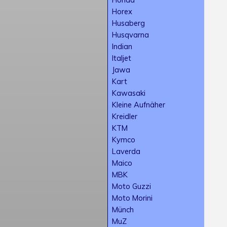
Horex
Husaberg
Husqvarna
Indian
Italjet
Jawa
Kart
Kawasaki
Kleine Aufnäher
Kreidler
KTM
Kymco
Laverda
Maico
MBK
Moto Guzzi
Moto Morini
Münch
MuZ