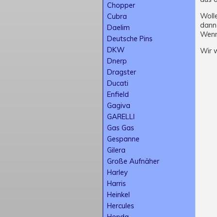
Chopper
Wolle
Cubra
dann 
Daelim
Wenn
Deutsche Pins
DKW
Wir 
Dnerp
Dragster
Ducati
Enfield
Gagiva
GARELLI
Gas Gas
Gespanne
Gilera
Große Aufnäher
Harley
Harris
Heinkel
Hercules
Honda