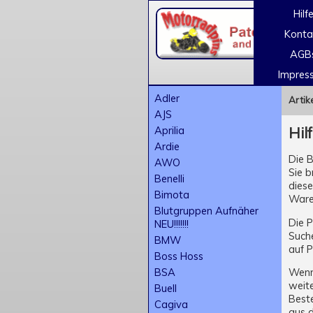
Hilf
Konta
AGB
Impres
Adler
Artik
AJS
Aprilia
Hil
Ardie
Die B
AWO
Sie b
Benelli
diese
Bimota
Ware
Blutgruppen Aufnäher
Die 
NEU!!!!!!!
Suche
BMW
auf 
Boss Hoss
BSA
Wenn 
weite
Buell
Best
Cagiva
aus 