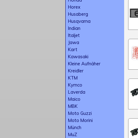
Horex
Husaberg
Husqvarna
Indian
Italjet
Jawa
Kart
Kawasaki
Kleine Aufnäher
Kreidler
KTM
Kymco
Laverda
Maico
MBK
Moto Guzzi
Moto Morini
Münch
MuZ