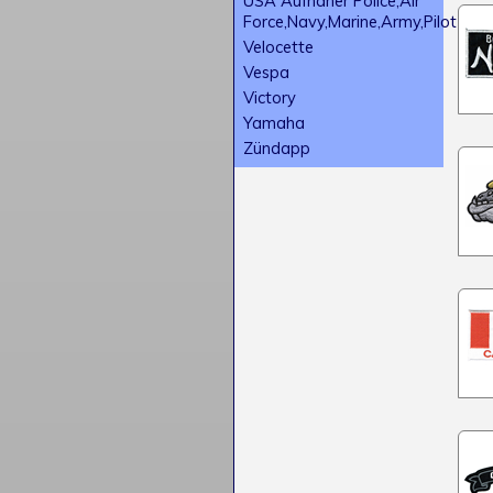
USA Aufnäher Police,Air
Force,Navy,Marine,Army,Pilot
Velocette
Vespa
Victory
Yamaha
Zündapp