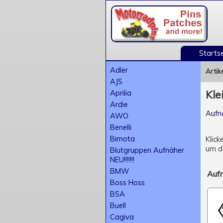
Startse
Adler
Artik
AJS
Aprilia
Kle
Ardie
Aufn
AWO
Benelli
Bimota
Klick
um de
Blutgruppen Aufnäher
NEU!!!!!!!
BMW
Auf
Boss Hoss
BSA
Buell
Cagiva