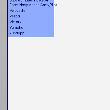
USA Aufnäher Police,Air
Force,Navy,Marine,Army,Pilot
Velocette
Vespa
Victory
Yamaha
Zündapp