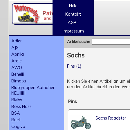
Hilfe
Kontakt
AGBs
Impressum
Adler
Artikelsuche
AJS
Aprilia
Sachs
Ardie
Pins (1)
AWO
Benelli
Bimota
Klicken Sie einen Artikel an um 
um den Artikel direkt in den Wa
Blutgruppen Aufnäher
NEU!!!!!!!
BMW
Pins
Boss Hoss
BSA
Sachs Roadster
Buell
Cagiva