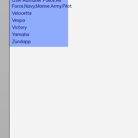
USA Aufnäher Police,Air
Force,Navy,Marine,Army,Pilot
Velocette
Vespa
Victory
Yamaha
Zündapp