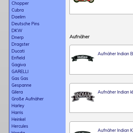
Chopper
Cubra
Daelim
Deutsche Pins
DKW
Aufnäher
Dnerp
Dragster
Ducati
Aufnäher Indian 
Enfield
Gagiva
GARELLI
Gas Gas
Gespanne
Aufnäher Indian k
Gilera
Große Aufnäher
Harley
Harris
Heinkel
Hercules
Aufnäher Indian 
Honda