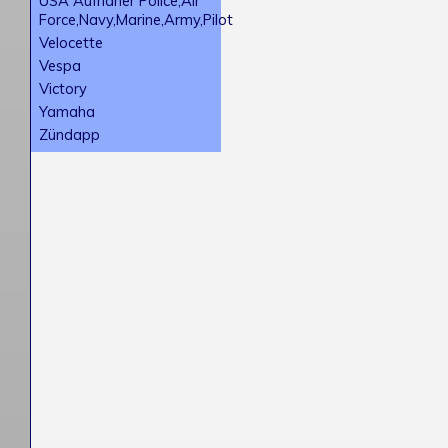
USA Aufnäher Police,Air
Force,Navy,Marine,Army,Pilot
Velocette
Vespa
Victory
Yamaha
Zündapp