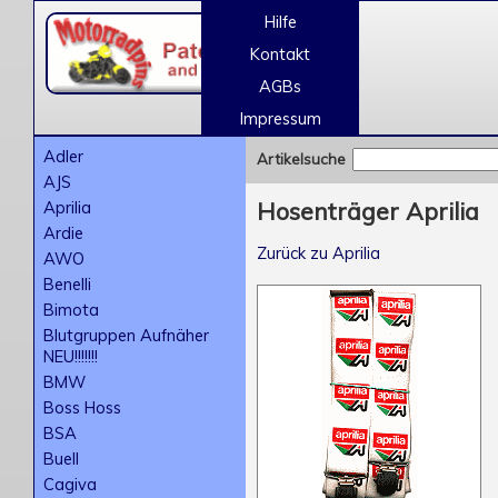
Hilfe
Kontakt
AGBs
Impressum
Adler
Artikelsuche
AJS
Aprilia
Hosenträger Aprilia
Ardie
Zurück zu Aprilia
AWO
Benelli
Bimota
Blutgruppen Aufnäher
NEU!!!!!!!
BMW
Boss Hoss
BSA
Buell
Cagiva