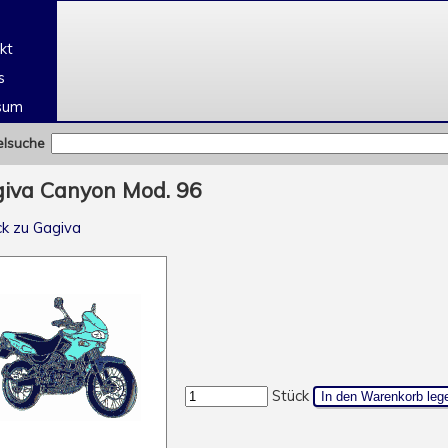
e
kt
s
sum
elsuche
iva Canyon Mod. 96
ck zu Gagiva
Stück