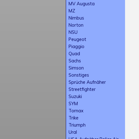
MV Augusta
MZ
Nimbus
Norton
NSU
Peugeot
Piaggio
Quad
Sachs
Simson
Sonstiges
Sprüche Aufnäher
Streetfighter
Suzuki
SYM
Tornax
Trike
Triumph
Ural