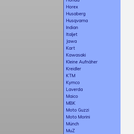
Horex
Husaberg
Husqvarna
Indian
Italjet
Jawa
Kart
Kawasaki
Kleine Aufnäher
Kreidler
KTM
Kymco
Laverda
Maico
MBK
Moto Guzzi
Moto Morini
Münch
MuZ