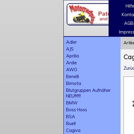
Hilf
Konta
AGB
Impres
Adler
Artik
AJS
Aprilia
Cag
Ardie
Zurü
AWO
Benelli
Bimota
Blutgruppen Aufnäher
NEU!!!!!!!
BMW
Boss Hoss
BSA
Buell
Cagiva